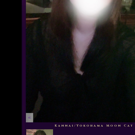
≪
Kannai/Yokohama
Moon Cat