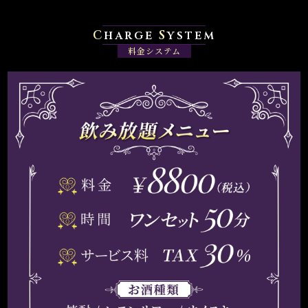
C
harge
S
ystem
料金システム